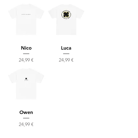
Nico
Luca
Precio
Precio
24,99 €
24,99 €
Owen
Precio
24,99 €