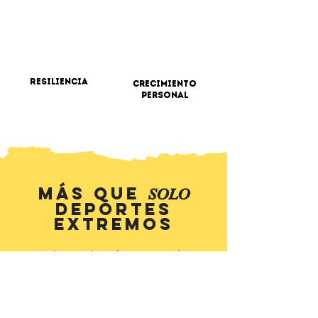
Resiliencia
crecimiento
personal
más que
SOLO
Deportes
Extremos
Además de enfocarnos en la
seguridad
y el
progreso
de
trucos, nuestro objetivo es promover
habilidades valiosas para la vida en