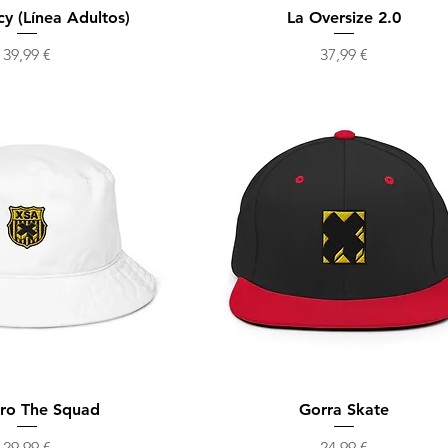
y (Línea Adultos)
La Oversize 2.0
Precio
Precio
39,99 €
37,99 €
rro The Squad
Gorra Skate
Precio
Precio
29,99 €
24,99 €