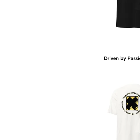
Driven by Pass