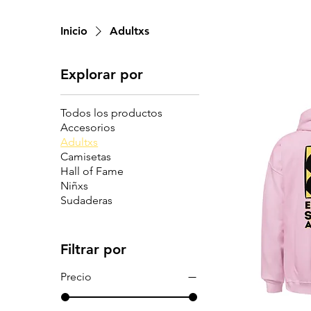
Inicio
Adultxs
Explorar por
Todos los productos
Accesorios
Adultxs
Camisetas
Hall of Fame
Niñxs
Sudaderas
Filtrar por
Precio