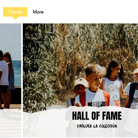
Tienda
More