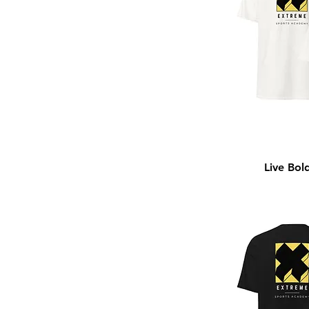
Live Bol