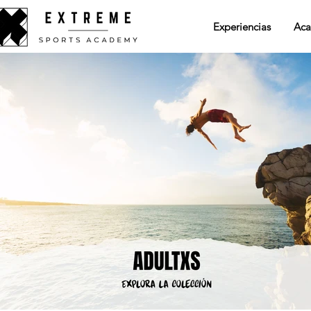
Experiencias
Aca