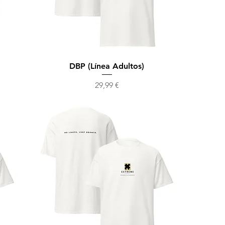
DBP (Línea Adultos)
Precio
29,99 €