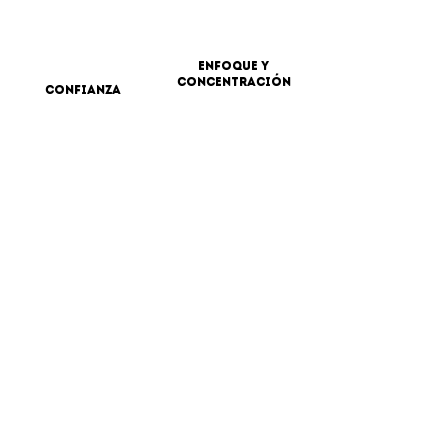
Enfoque y
concentración
confianza
Gestión de
Trabajo en
riesgos
equipo
crecimiento
Resiliencia
personal