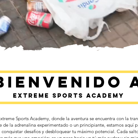
Bienvenido 
Extreme Sports Academy
xtreme Sports Academy, donde la aventura se encuentra con la tran
e de la adrenalina experimentado o un principiante, estamos aquí p
s, conquistar desafíos y desbloquear tu máximo potencial. Cada salt
s más que una emoción: es un paso hacia un tú más audaz y sin mie