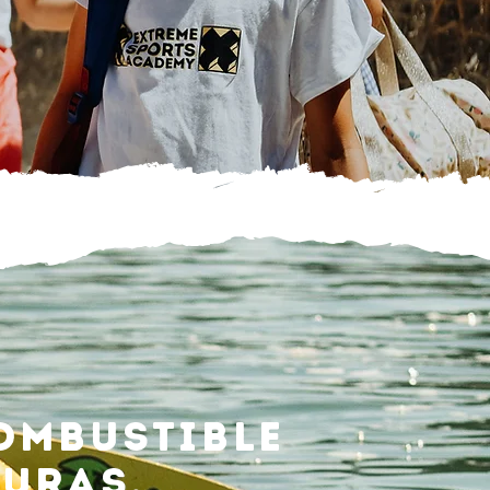
ombustible
turas.