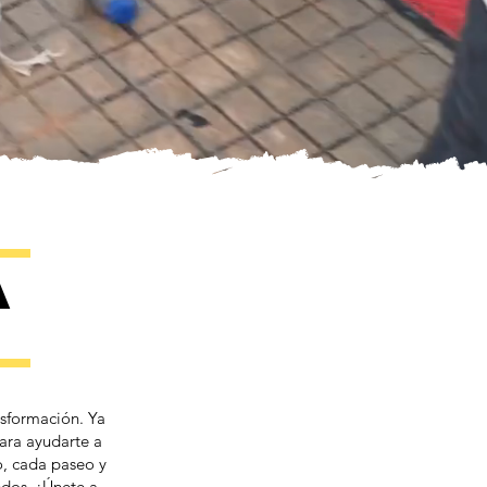
a
sformación. Ya
ara ayudarte a
o, cada paseo y
dos. ¡Únete a