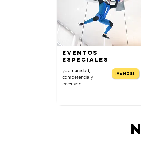
​
EVENTOS
ESPECIALES
¡Comunidad,
¡Vamos!
competencia y
diversión!