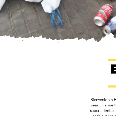
Bienvenido a E
seas un amant
superar límite
cada avance e