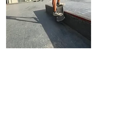
Kevin Patiño es profesor de skateboarding y
apasionado del deporte y las ciencias del
ejercicio. Comenzó a patinar para acercarse
a su hermano en un contexto familiar
complejo, y el skate terminó convirtiéndose
en un refugio: un espacio de libertad, juego
y superación donde aprender que caer y
levantarse también forma parte del
progreso.
Con más de 14 años sobre la tabla y