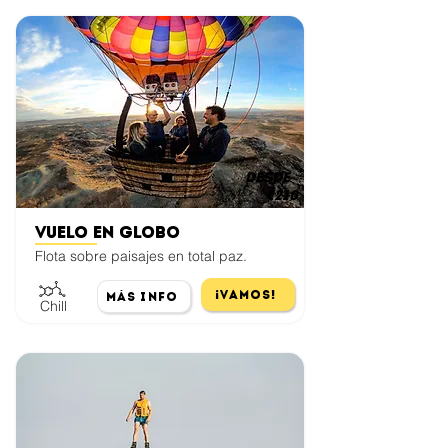
desde
€210
Vuelo en globo
Flota sobre paisajes en total paz.
¡Vamos!
Más Info
Chill