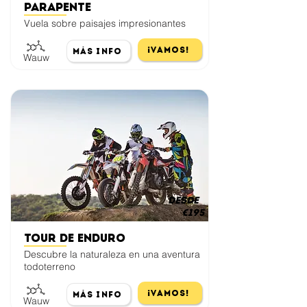
Parapente
Vuela sobre paisajes impresionantes
¡Vamos!
Más Info
Wauw
desde
€195
Tour de enduro
Descubre la naturaleza en una aventura
todoterreno
¡Vamos!
Más Info
Wauw