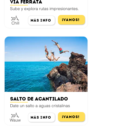
Via Ferrata
Sube y explora rutas impresionantes.
¡Vamos!
Más Info
Chill
desde
€90
Salto de acantilado
Date un salto a aguas cristalinas
¡Vamos!
Más Info
Wauw