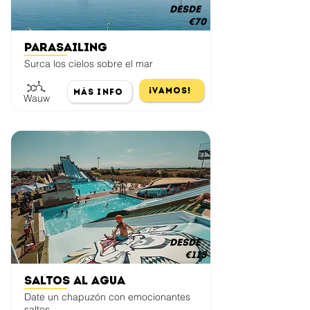
desde
€70
Parasailing
Surca los cielos sobre el mar
¡Vamos!
Más Info
Wauw
desde
€115
Saltos al Agua
Date un chapuzón con emocionantes
saltos