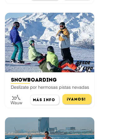
desde
€170
Snowboarding
Deslízate por hermosas pistas nevadas
¡Vamos!
Más Info
Wauw