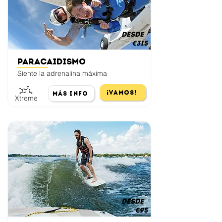
desde
€315
Paracaidismo
Siente la adrenalina máxima
¡Vamos!
Más Info
Xtreme
desde
€95