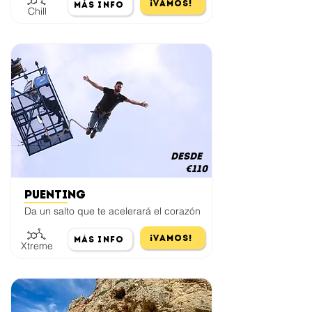
¡Vamos!
Más Info
Chill
desde
€110
Puenting
Da un salto que te acelerará el corazón
¡Vamos!
Más Info
Xtreme