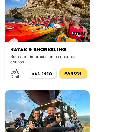
desde
€90
Kayak & Snorkeling
Rema por impresionantes rincones
ocultos
¡Vamos!
Más Info
Chill