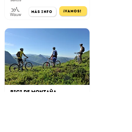
¡Vamos!
Más Info
Wauw
desde
€75
Bici de montaña
Recorre senderos panorámicos a través
de la naturaleza.
¡Vamos!
Más Info
Chill