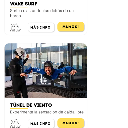
Wake Surf
Surfea olas perfectas detrás de un
barco
¡Vamos!
Más Info
Wauw
desde
€95
Túnel de viento
Experimente la sensación de caída libre
¡Vamos!
Más Info
Wauw