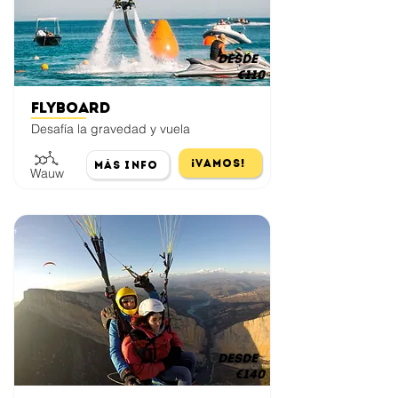
desde
€110
Flyboard
Desafía la gravedad y vuela
¡Vamos!
Más Info
Wauw
desde
€140