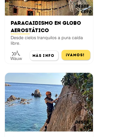
desde
€590
Paracaidismo en globo
aerostático
Desde cielos tranquilos a pura caída
libre.
¡Vamos!
Más Info
Wauw
desde
€90