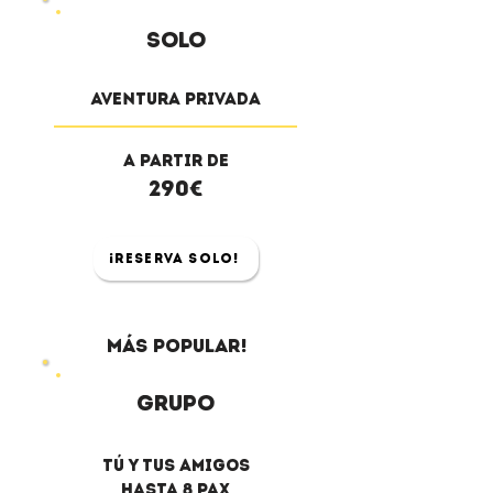
solo
Aventura privada
a partir de
290€
¡Reserva solo!
más popular!
Grupo
Tú y tus amigos
hasta 8 pax