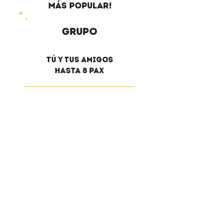
más popular!
Grupo
Tú y tus amigos
hasta 8 pax
a partir de
90€/pax
¡Reserva Grupo!
Evento