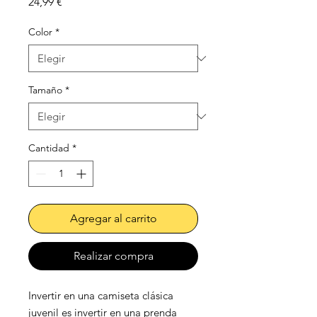
Precio
24,99 €
Color
*
Tamaño
*
Cantidad
*
Agregar al carrito
Realizar compra
Invertir en una camiseta clásica 
juvenil es invertir en una prenda 