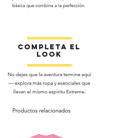
básica que combina a la perfección 
calidad, precio asequible y 
versatilidad. Renueva el armario de 
tus hijos con una camiseta que les 
Completa el
look
No dejes que la aventura termine aquí
 • El color gris deportivo está 
— explora más ropa y esenciales que
compuesto por un 90 % de algodón 
llevan el mismo espíritu Extreme.
 • Peso de la tela: 5,3 oz./yd² (180 
Productos relacionados