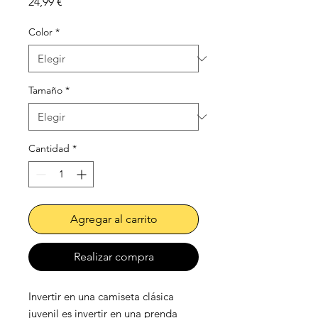
Precio
24,99 €
Color
*
Tamaño
*
Cantidad
*
Agregar al carrito
Realizar compra
Invertir en una camiseta clásica 
juvenil es invertir en una prenda 