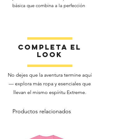
básica que combina a la perfección 
calidad, precio asequible y 
versatilidad. Renueva el armario de 
tus hijos con una camiseta que los 
Completa el
look
No dejes que la aventura termine aquí
 • El color gris deportivo está 
— explora más ropa y esenciales que
compuesto por un 90 % de algodón 
llevan el mismo espíritu Extreme.
 • Peso de la tela: 5,3 oz./yd² (180 
Productos relacionados