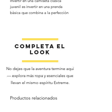
Invertir en una camiseta clásica 
juvenil es invertir en una prenda 
básica que combina a la perfección 
calidad, precio asequible y 
versatilidad. Renueva el armario de 
tus hijos con una camiseta que los 
Completa el
look
No dejes que la aventura termine aquí
 • El color gris deportivo está 
— explora más ropa y esenciales que
compuesto por un 90 % de algodón 
llevan el mismo espíritu Extreme.
 • Peso de la tela: 5,3 oz./yd² (180 
Productos relacionados