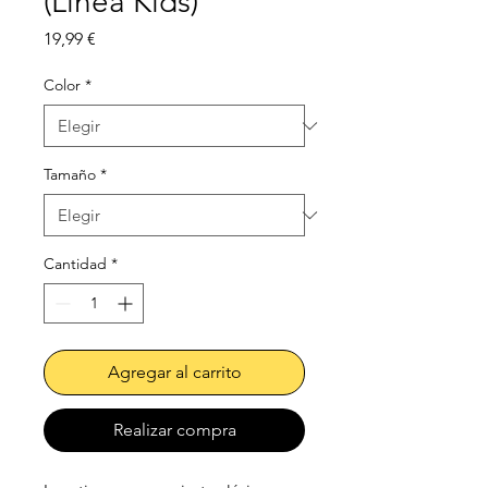
(Línea Kids)
Precio
19,99 €
Color
*
Tamaño
*
Cantidad
*
Agregar al carrito
Realizar compra