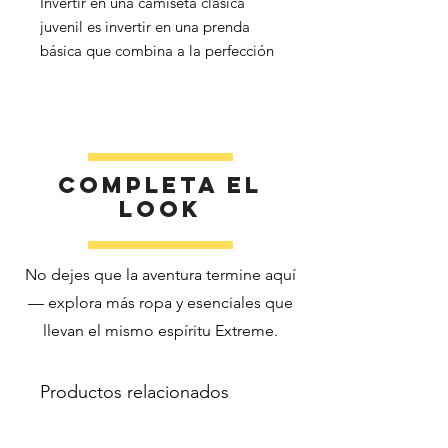
Invertir en una camiseta clásica
juvenil es invertir en una prenda
básica que combina a la perfección
calidad, precio asequible y
versatilidad. Renueva el armario de
tus hijos con una camiseta que los
acompañe en todas sus aventuras.
Completa el
look
• 100% algodón
No dejes que la aventura termine aquí
• El color gris deportivo está
— explora más ropa y esenciales que
compuesto por un 90 % de algodón
llevan el mismo espíritu Extreme.
y un 10 % de poliéster.
• Peso de la tela: 5,3 oz./yd² (180
Productos relacionados
g/m²)