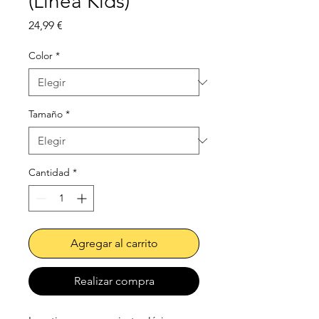
(Línea Kids)
Precio
24,99 €
Color
*
Tamaño
*
Cantidad
*
Agregar al carrito
Realizar compra