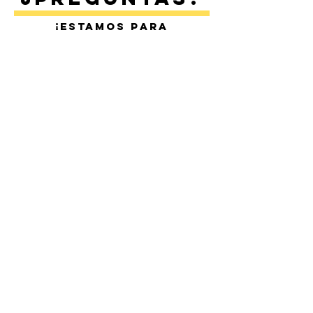
¡Estamos para
ayudarte!
¡Contáctanos!
Preguntas Frecuentes
Contacto
Encuéntranos en Sitges y Barcelona
+34 600 769 478
info@extremesportsacademy.com
Redes
Legal
Política de privacidad