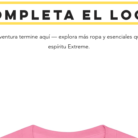
ompleta el lo
 • Producto en blanco procedente de 
ventura termine aquí — explora más ropa y esenciales q
espíritu Extreme.
 Este producto se fabrica especialmente 
para ust
por lo 
entregár
demanda
cantidad
sobrepro
tomar d