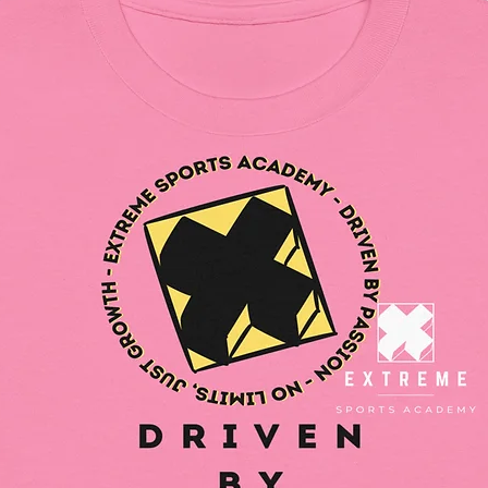
 Otra información sobre el cumplimiento: 
Cumple c
 En cumplimiento del Reglamento 
General
Oak inc
SINDEN
que tod