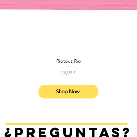
Riotous Rio
Precio
24,99 €
Shop Now
¿Preguntas?