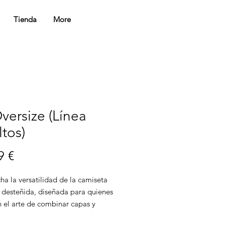
Tienda
More
versize (Línea
tos)
Precio
9 €
a la versatilidad de la camiseta 
 desteñida, diseñada para quienes 
 el arte de combinar capas y 
njuntos únicos que fusionan sin 