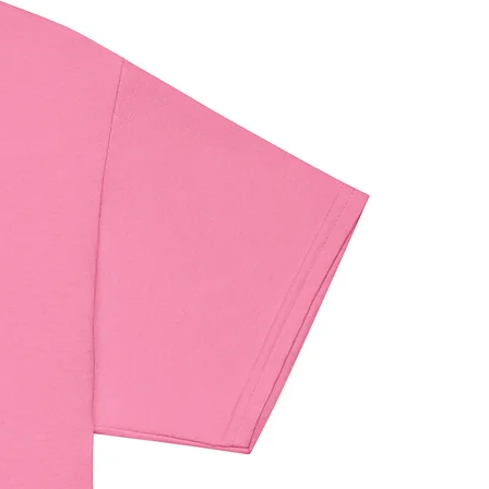
on los requisitos de nivel de 
 de Seguridad de los Productos 
.
 VENTURES LIMITED
 garantizan 
os los productos de consumo que 