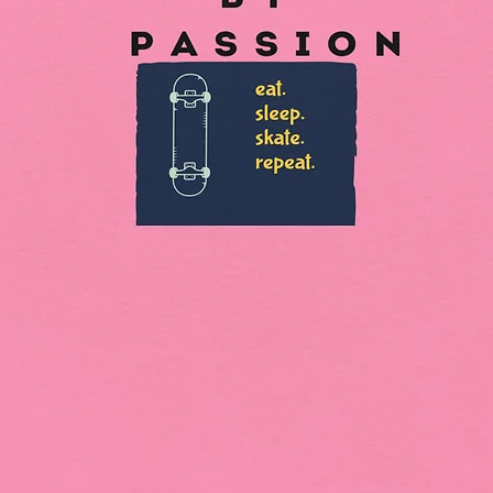
ofrecen 
normas d
o duda 
los pro
gpsr@si
123 Mai
a Marko
4002, Li