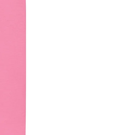
son seguros y cumplen con las 
e la UE. Para cualquier consulta 
relacionada con la seguridad de 
ductos, póngase en contacto con 
ndenventures.com
 . También 
n Street, Anytown, Country
u Evgenikou 11, Mesa Geitonia,
massol, Chipre.