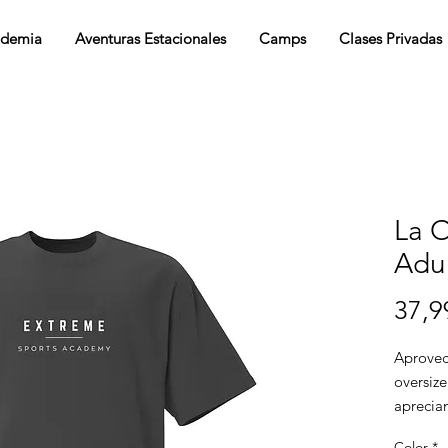
demia
Aventuras Estacionales
Camps
Clases Privadas
La O
Adul
37,9
Aprovech
oversize
aprecian
crear co
Color
*