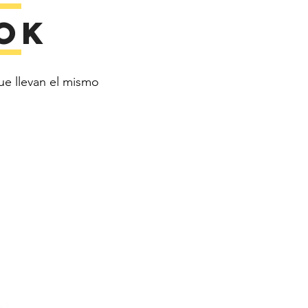
ok
ue llevan el mismo
ed en cuanto realiza su pedido, 
que tardamos un poco más en 
selo. Fabricar los productos bajo 
 en lugar de en grandes 
es nos ayuda a reducir la 
ducción, ¡así que gracias por 
ecisiones de compra 