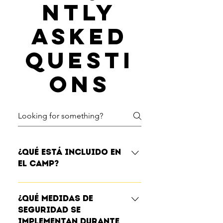
ntly
asked
questi
ons
¿Qué está incluido en
el camp?
Además de las actividades diarias
y juegos, el camp incluye
¿Qué medidas de
transporte, todo el equipo
seguridad se
necesario y un pequeño snack
implementan durante