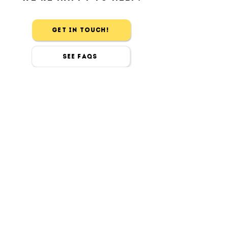
Get in touch!
See FAQs
contact
Find us in Sitges & Barcelona
+34 600 769 478
info@extremesportsacademy.com
Social
Legal
Privacy Policy
Terms of use
Cancellation Policy