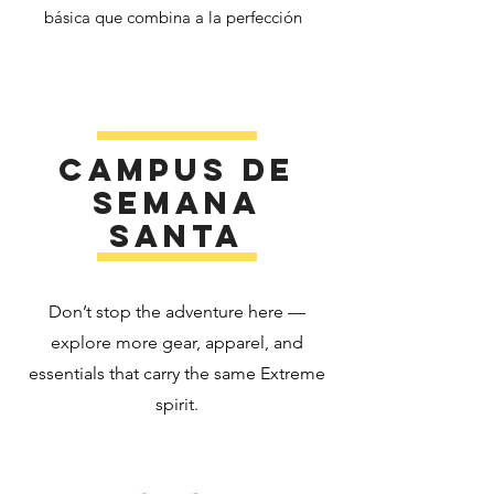
básica que combina a la perfección
calidad, precio asequible y
versatilidad. Renueva el armario de
tus hijos con una camiseta que los
acompañe en todas sus aventuras.
Campus de
• 100% algodón
semana
santa
• El color gris deportivo está
compuesto por un 90 % de algodón
y un 10 % de poliéster.
Don’t stop the adventure here —
• Peso de la tela: 5,3 oz./yd² (180
explore more gear, apparel, and
g/m²)
essentials that carry the same Extreme
spirit.
• Tela preencogida
• Corte clásico