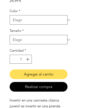
Precio
24,99 €
Color
*
Tamaño
*
Cantidad
*
Agregar al carrito
Realizar compra
Invertir en una camiseta clásica
juvenil es invertir en una prenda